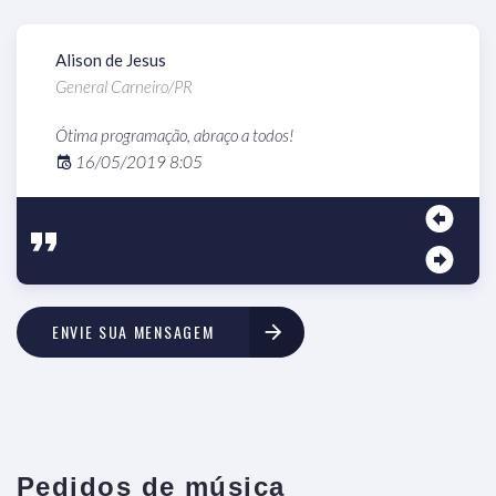
Alison de Jesus
G
General Carneiro/PR
G
Ótima programação, abraço a todos!
P
16/05/2019 8:05
ENVIE SUA MENSAGEM
Pedidos de música