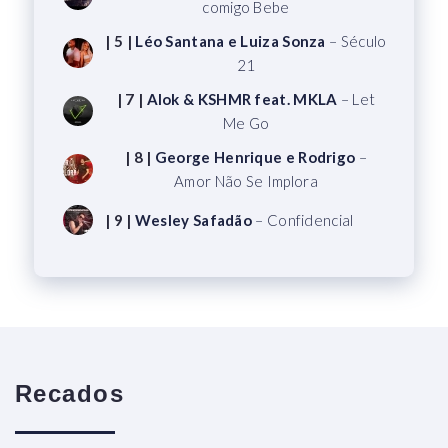
comigo Bebe
| 5 |
Léo Santana e Luiza Sonza
– Século
21
| 7 |
Alok & KSHMR feat. MKLA
– Let
Me Go
| 8 |
George Henrique e Rodrigo
–
Amor Não Se Implora
| 9 |
Wesley Safadão
– Confidencial
Recados