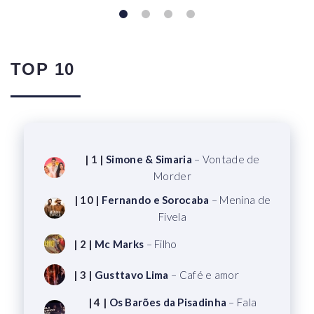
TOP 10
| 1 |
Simone & Simaria
– Vontade de
Morder
| 10 |
Fernando e Sorocaba
– Menina de
Fivela
| 2 |
Mc Marks
– Filho
| 3 |
Gusttavo Lima
– Café e amor
| 4 |
Os Barões da Pisadinha
– Fala