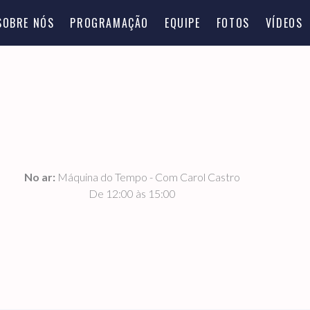
SOBRE NÓS
PROGRAMAÇÃO
EQUIPE
FOTOS
VÍDEOS
No ar:
Máquina do Tempo - Com Carol Castro
De 12:00 às 15:00