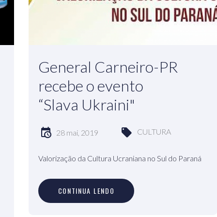
General Carneiro-PR
recebe o evento
“Slava Ukraini"
CULTURA
28 mai, 2019
Valorização da Cultura Ucraniana no Sul do Paraná
C
O
N
T
I
N
U
A
L
E
N
D
O
CONTINUA LENDO