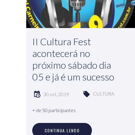
II Cultura Fest
acontecerá no
próximo sábado dia
05 e já é um sucesso
CULTURA
30 set, 2019
+ de 50 participantes
C
O
N
T
I
N
U
A
L
E
N
D
O
CONTINUA LENDO