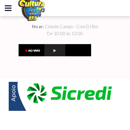
No ar:
Cidade Campo - Com DJ Boi
De 10:00 às 12:00