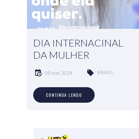
DIA INTERNACINAL
DA MULHER
BRASIL
08 mar, 2024
C
O
N
T
I
N
U
A
L
E
N
D
O
CONTINUA LENDO