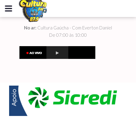
No ar:
Cultura Gaúcha - Com Everton Daniel
De 07:00 às 10:00