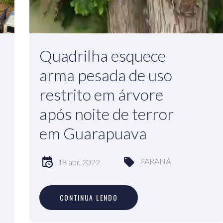
Quadrilha esquece
arma pesada de uso
restrito em árvore
após noite de terror
em Guarapuava
PARANÁ
18 abr, 2022
C
O
N
T
I
N
U
A
L
E
N
D
O
CONTINUA LENDO