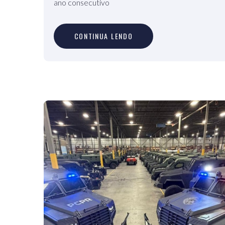
ano consecutivo
C
O
N
T
I
N
U
A
L
E
N
D
O
CONTINUA LENDO