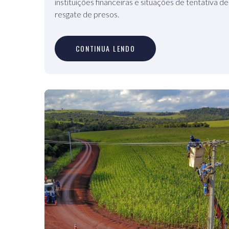
instituições financeiras e situações de tentativa de
resgate de presos.
C
O
N
T
I
N
U
A
L
E
N
D
O
CONTINUA LENDO