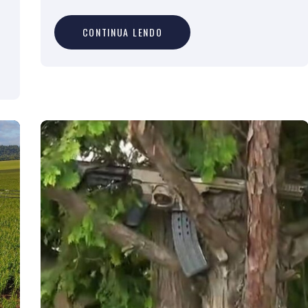
C
O
N
T
I
N
U
A
L
E
N
D
O
CONTINUA LENDO