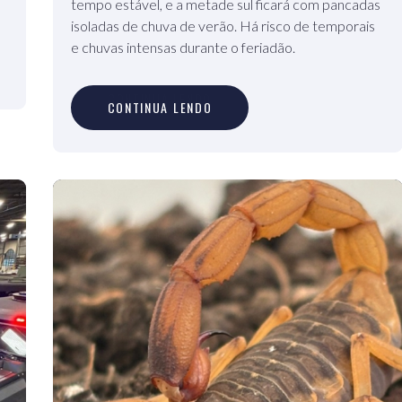
tempo estável, e a metade sul ficará com pancadas
isoladas de chuva de verão. Há risco de temporais
e chuvas intensas durante o feriadão.
C
O
N
T
I
N
U
A
L
E
N
D
O
CONTINUA LENDO