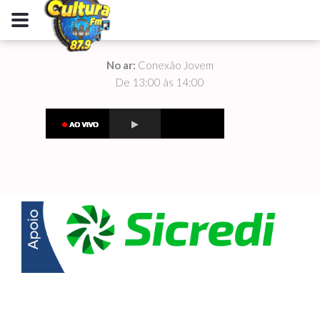
No ar:
Conexão Jovem
De 13:00 às 14:00