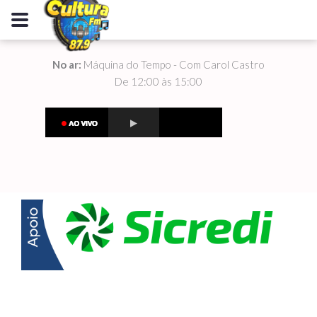
No ar:
Máquina do Tempo - Com Carol Castro
De 12:00 às 15:00