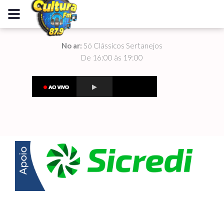
No ar:
Só Clássicos Sertanejos
De 16:00 às 19:00