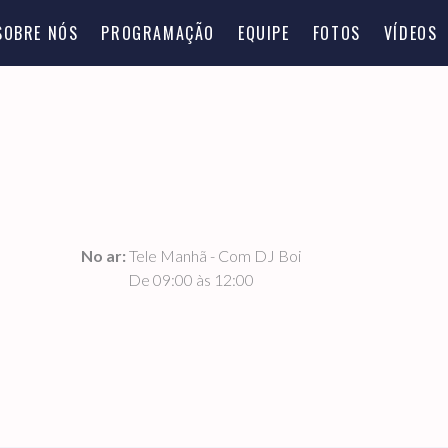
SOBRE NÓS
PROGRAMAÇÃO
EQUIPE
FOTOS
VÍDEOS
No ar:
Tele Manhã - Com DJ Boi
De 09:00 às 12:00