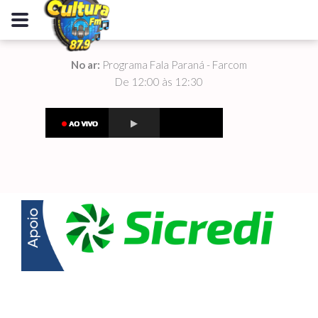
No ar:
Programa Fala Paraná - Farcom
De 12:00 às 12:30