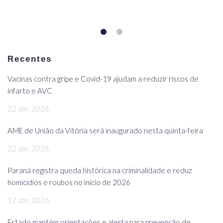
Recentes
Vacinas contra gripe e Covid-19 ajudam a reduzir riscos de
infarto e AVC
22 abr, 2026
AME de União da Vitória será inaugurado nesta quinta-feira
22 abr, 2026
Paraná registra queda histórica na criminalidade e reduz
homicídios e roubos no início de 2026
17 abr, 2026
Estado mantém orientações e alerta para prevenção de