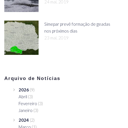
24 mai, 2019
Simepar prevê formação de geadas
nos próximos dias
23 mai, 2019
Arquivo de Notícias
2026
(9)
Abril
(3)
Fevereiro
(3)
Janeiro
(3)
2024
(2)
Março
(1)