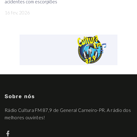
acidentes com escorpiões
16 fev, 2026
Sobre nós
Rádio Cultura FM 87,9 de General Carneiro-PR. A rádio dos
melhores ouvintes!