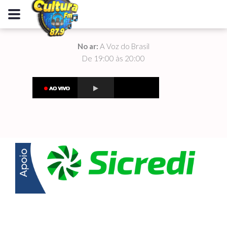
No ar:
A Voz do Brasil
De 19:00 às 20:00